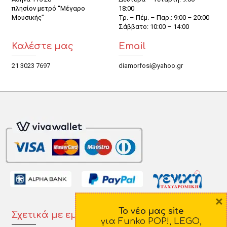
πλησίον μετρό “Μέγαρο
18:00
Μουσικής”
Τρ. – Πέμ. – Παρ.: 9:00 – 20:00
Σάββατο: 10:00 – 14:00
Καλέστε μας
Email
21 3023 7697
diamorfosi@yahoo.gr
×
Το νέο μας site
Σχετικά με εμάς
Πληροφορίες
για Funko POP!, LEGO,