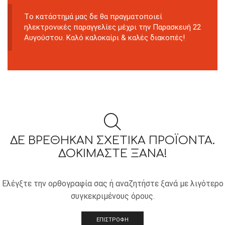
Tο κατάστημά μας δε θα πραγματοποιεί
ηλεκτρονικές παραγγελίες μέχρι την Παρασκευή 22
Αυγούστου. Καλό καλοκαίρι & καλές διακοπές!
ΔΕ ΒΡΈΘΗΚΑΝ ΣΧΕΤΙΚΆ ΠΡΟΪΌΝΤΑ.
ΔΟΚΙΜΆΣΤΕ ΞΑΝΆ!
Ελέγξτε την ορθογραφία σας ή αναζητήστε ξανά με λιγότερο
συγκεκριμένους όρους.
ΕΠΙΣΤΡΟΦΗ