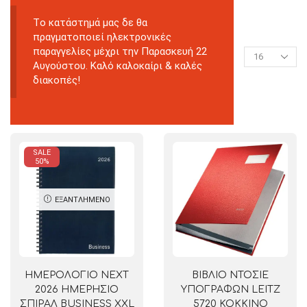
Tο κατάστημά μας δε θα
πραγματοποιεί ηλεκτρονικές
παραγγελίες μέχρι την Παρασκευή 22
Αυγούστου. Καλό καλοκαίρι & καλές
διακοπές!
SALE
50%
ΕΞΑΝΤΛΗΜΈΝΟ
ΗΜΕΡΟΛΟΓΙΟ NEXT
ΒΙΒΛΙΟ ΝΤΟΣΙΕ
2026 ΗΜΕΡΗΣΙΟ
ΥΠΟΓΡΑΦΩΝ LEITZ
ΣΠΙΡΑΛ BUSINESS XXL
5720 ΚΟΚΚΙΝΟ