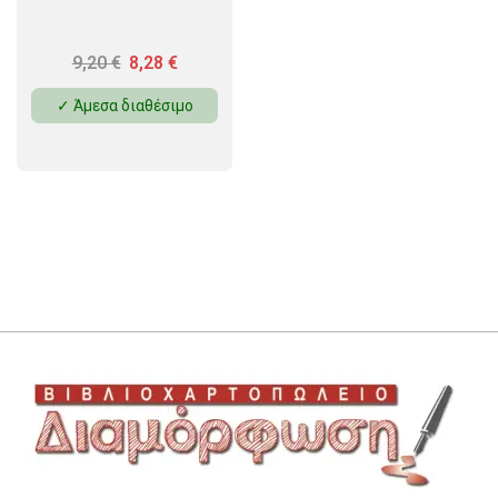
9,20
€
8,28
€
✓ Άμεσα διαθέσιμο