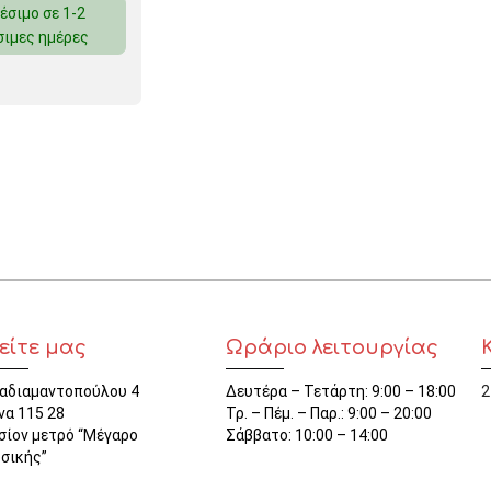
έσιμο σε 1-2
ΜΑΓΝΗΤΕΣ
σιμες ημέρες
ΦΑΚΕΛΑ
ΚΟΛΛΗΤΙΚΕΣ ΤΑΙΝΙΕΣ – ΣΕΛΟΤΕΪΠ – ΒΑΣΕΙΣ
ΣΑΚΟΥΛΑΚΙΑ ΜΕ ZIPPER
ΥΛΙΚΑ ΣΥΣΚΕΥΑΣΙΑΣ
είτε μας
Ωράριο λειτουργίας
αδιαμαντοπούλου 4
Δευτέρα – Τετάρτη: 9:00 – 18:00
2
να 115 28
Τρ. – Πέμ. – Παρ.: 9:00 – 20:00
σίον μετρό “Μέγαρο
Σάββατο: 10:00 – 14:00
σικής”