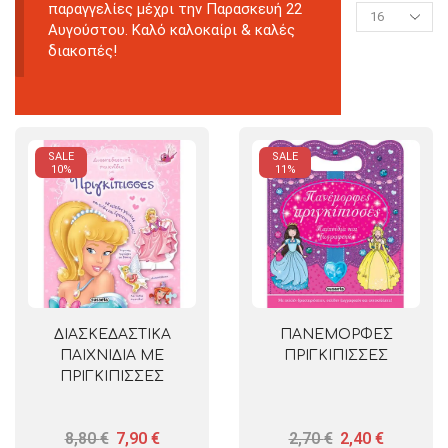
παραγγελίες μέχρι την Παρασκευή 22
Αυγούστου. Καλό καλοκαίρι & καλές
διακοπές!
SALE
SALE
10%
11%
ΔΙΑΣΚΕΔΑΣΤΙΚΑ
ΠΑΝΕΜΟΡΦΕΣ
ΠΑΙΧΝΙΔΙΑ ΜΕ
ΠΡΙΓΚΙΠΙΣΣΕΣ
ΠΡΙΓΚΙΠΙΣΣΕΣ
8,80
€
7,90
€
2,70
€
2,40
€