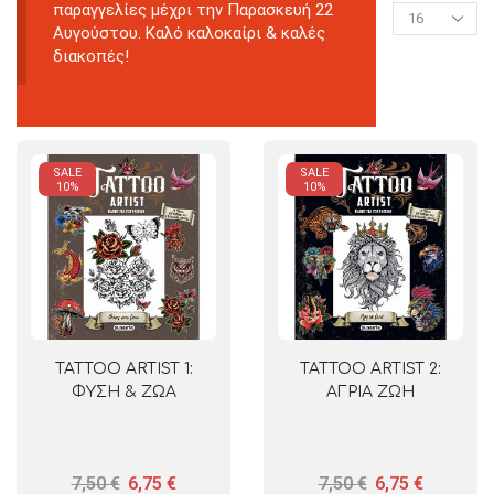
παραγγελίες μέχρι την Παρασκευή 22
Αυγούστου. Καλό καλοκαίρι & καλές
διακοπές!
SALE
SALE
10%
10%
TATTOO ARTIST 1:
TATTOO ARTIST 2:
ΦΥΣΗ & ΖΩΑ
ΑΓΡΙΑ ΖΩΗ
7,50
€
6,75
€
7,50
€
6,75
€