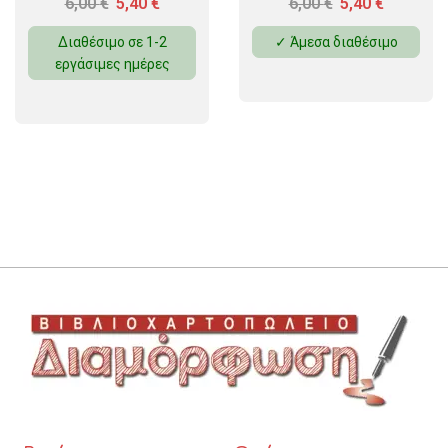
6,00
€
5,40
€
6,00
€
5,40
€
Διαθέσιμο σε 1-2
✓ Άμεσα διαθέσιμο
εργάσιμες ημέρες