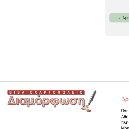
✓ Άμε
Βρ
Παπ
Αθή
πλη
Μου