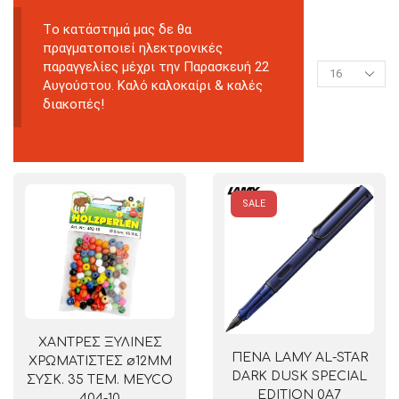
Tο κατάστημά μας δε θα
πραγματοποιεί ηλεκτρονικές
παραγγελίες μέχρι την Παρασκευή 22
Αυγούστου. Καλό καλοκαίρι & καλές
διακοπές!
SALE
ΧΑΝΤΡΕΣ ΞΥΛΙΝΕΣ
ΠΕΝΑ LAMY AL-STAR
ΧΡΩΜΑΤΙΣΤΕΣ ø12MM
DARK DUSK SPECIAL
ΣΥΣΚ. 35 ΤΕΜ. MEYCO
EDITION 0A7
404-10