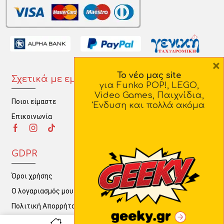
×
Το νέο μας site
Σχετικά με εμάς
Πληροφορίες
για Funko POP!, LEGO,
Video Games, Παιχνίδια,
Ποιοι είμαστε
Τρόποι Πληρωμής
Ένδυση και πολλά ακόμα
Επικοινωνία
Τρόποι Αποστολής
Πολιτική Επιστροφών
GDPR
Όροι χρήσης
Ο λογαριασμός μου
Πολιτική Απορρήτου
0