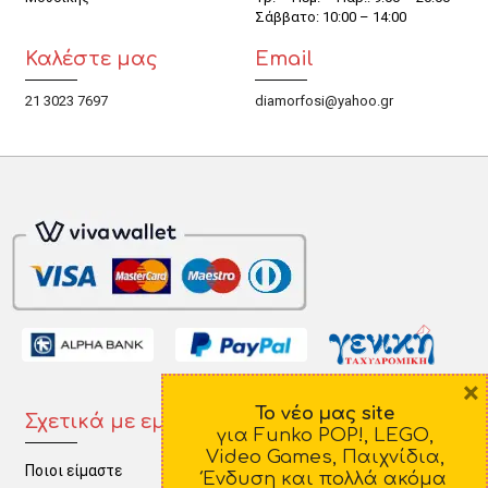
Σάββατο: 10:00 – 14:00
Καλέστε μας
Email
21 3023 7697
diamorfosi@yahoo.gr
×
Το νέο μας site
Σχετικά με εμάς
Πληροφορίες
για Funko POP!, LEGO,
Video Games, Παιχνίδια,
Ποιοι είμαστε
Τρόποι Πληρωμής
Ένδυση και πολλά ακόμα