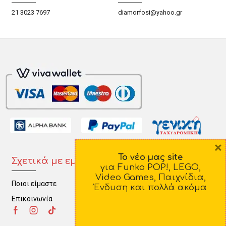
21 3023 7697
diamorfosi@yahoo.gr
×
Το νέο μας site
Σχετικά με εμάς
Πληροφορίες
για Funko POP!, LEGO,
Video Games, Παιχνίδια,
Ποιοι είμαστε
Τρόποι Πληρωμής
Ένδυση και πολλά ακόμα
Επικοινωνία
Τρόποι Αποστολής
Πολιτική Επιστροφών