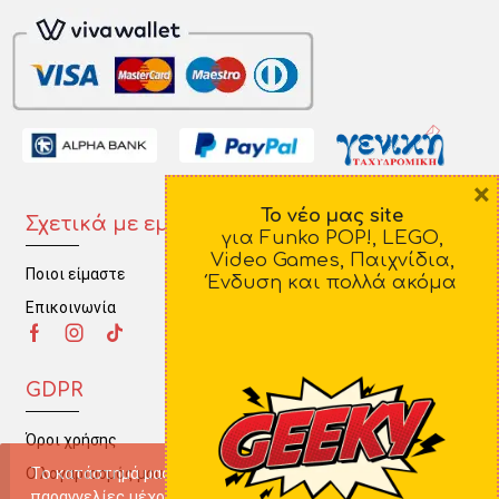
×
Το νέο μας site
Σχετικά με εμάς
Πληροφορίες
για Funko POP!, LEGO,
Video Games, Παιχνίδια,
Ποιοι είμαστε
Τρόποι Πληρωμής
Ένδυση και πολλά ακόμα
Επικοινωνία
Τρόποι Αποστολής
Πολιτική Επιστροφών
GDPR
Όροι χρήσης
Tο κατάστημά μας δε θα πραγματοποιεί ηλεκτρονικές
Ο λογαριασμός μου
παραγγελίες μέχρι την Παρασκευή 22 Αυγούστου. Καλό