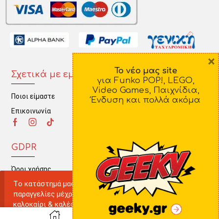
×
Το νέο μας site
Σχετικά με εμάς
Πληροφορίες
για Funko POP!, LEGO,
Video Games, Παιχνίδια,
Ποιοι είμαστε
Τρόποι Πληρωμής
Ένδυση και πολλά ακόμα
Επικοινωνία
Τρόποι Αποστολής
Πολιτική Επιστροφών
GDPR
Όροι χρήσης
Tο κατάστημά μας δε θα πραγματοποιεί ηλεκτρονικές
Ο λογαριασμός μου
παραγγελίες μέχρι την Παρασκευή 22 Αυγούστου. Καλό
Πολιτική Απορρήτου
καλοκαίρι & καλές διακοπές!
0