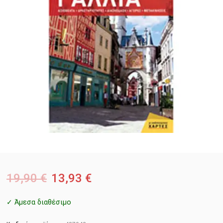
19,90
€
13,93
€
✓ Άμεσα διαθέσιμο