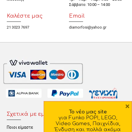
Σάββατο: 10:00 – 14:00
Καλέστε μας
Email
21 3023 7697
diamorfosi@yahoo.gr
×
Το νέο μας site
Σχετικά με εμάς
Πληροφορίες
για Funko POP!, LEGO,
Video Games, Παιχνίδια,
Ποιοι είμαστε
Τρόποι Πληρωμής
Ένδυση και πολλά ακόμα