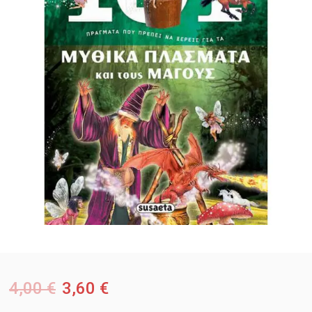
4,00
€
3,60
€