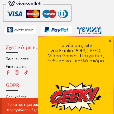
×
Το νέο μας site
Σχετικά με εμάς
Πληροφορίες
για Funko POP!, LEGO,
Video Games, Παιχνίδια,
Ποιοι είμαστε
Τρόποι Πληρωμής
Ένδυση και πολλά ακόμα
Επικοινωνία
Τρόποι Αποστολής
Πολιτική Επιστροφών
GDPR
Όροι χρήσης
Tο κατάστημά μας δε θα πραγματοποιεί ηλεκτρονικές
Ο λογαριασμός μου
παραγγελίες μέχρι την Παρασκευή 22 Αυγούστου. Καλό
Πολιτική Απορρήτου